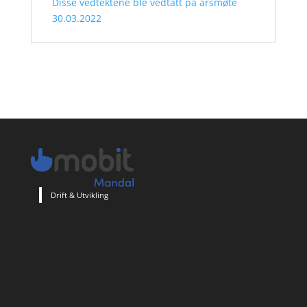
Disse vedtektene ble vedtatt på årsmøte
30.03.2022
Drift & Utvikling