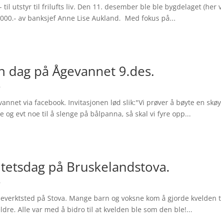
til utstyr til frilufts liv. Den 11. desember ble ble bygdelaget (h
 000.- av banksjef Anne Lise Aukland. Med fokus på...
 en dag på Ågevannet 9.des.
r
gevannet via facebook. Invitasjonen lød slik:"Vi prøver å bøyte en s
 og evt noe til å slenge på bålpanna, så skal vi fyre opp...
itetsdag på Bruskelandstova.
r
leverktsted på Stova. Mange barn og voksne kom å gjorde kvelden til 
dre. Alle var med å bidro til at kvelden ble som den ble!...