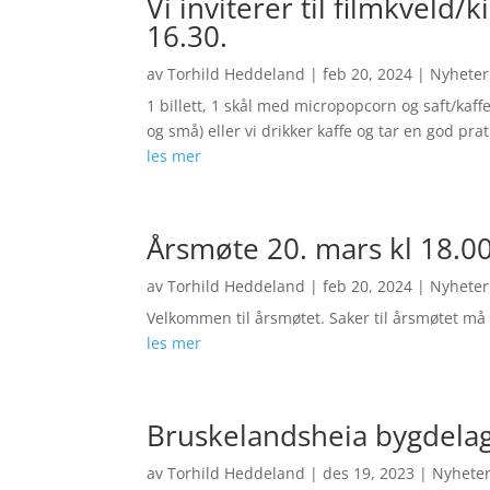
Vi inviterer til filmkvel
16.30.
av
Torhild Heddeland
|
feb 20, 2024
|
Nyheter
1 billett, 1 skål med micropopcorn og saft/kaffe
og små) eller vi drikker kaffe og tar en god pr
les mer
Årsmøte 20. mars kl 18.0
av
Torhild Heddeland
|
feb 20, 2024
|
Nyheter
Velkommen til årsmøtet. Saker til årsmøtet må
les mer
Bruskelandsheia bygdelag f
av
Torhild Heddeland
|
des 19, 2023
|
Nyhete