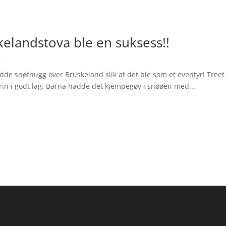
elandstova ble en suksess!!
r
dde snøfnugg over Bruskeland slik at det ble som et eventyr! Treet bl
arin i godt lag. Barna hadde det kjempegøy i snøøen med...