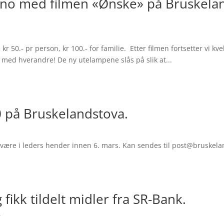
d/kino med filmen «Ønske» på Bruskela
 kr 50.- pr person, kr 100.- for familie. Etter filmen fortsetter vi k
at med hverandre! De ny utelampene slås på slik at...
0 på Bruskelandstova.
 være i leders hender innen 6. mars. Kan sendes til post@bruskelan
ikk tildelt midler fra SR-Bank.
r