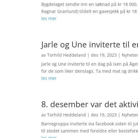
Bygdelaget sendte inn en søknad på kr 18 000.- 
Ragnar Granlund) tildelt en gavesjekk på kr 18
les mer
Jarle og Une inviterte til
av
Torhild Heddeland
|
des 19, 2023
|
Nyhete
Jarle og Une inviterte til en dag på isen på Å
for de som liker denslags. Ta med mat og drikke
les mer
8. desember var det aktiv
av
Torhild Heddeland
|
des 19, 2023
|
Nyhete
Barnegruppa inviterte via facebook siden til ju
til stedet sammen med foreldre eller besteforel
les mer