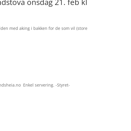
ndstova onsdag 21. feb kl
velden med aking i bakken for de som vil (store
dsheia.no Enkel servering. -Styret-