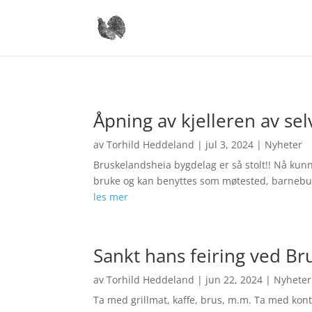
Åpning av kjelleren av se
av
Torhild Heddeland
|
jul 3, 2024
|
Nyheter
Bruskelandsheia bygdelag er så stolt!! Nå kunn
bruke og kan benyttes som møtested, barnebursd
les mer
Sankt hans feiring ved Br
av
Torhild Heddeland
|
jun 22, 2024
|
Nyheter
Ta med grillmat, kaffe, brus, m.m. Ta med konta