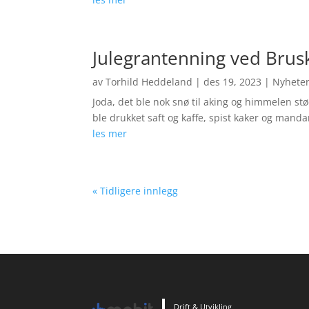
Julegrantenning ved Brusk
av
Torhild Heddeland
|
des 19, 2023
|
Nyhete
Joda, det ble nok snø til aking og himmelen stø
ble drukket saft og kaffe, spist kaker og mand
les mer
« Tidligere innlegg
Drift & Utvikling