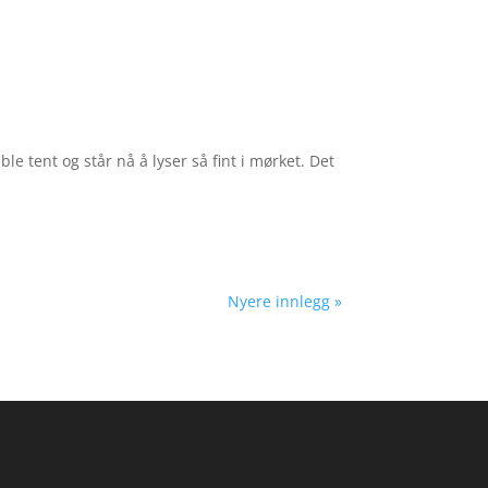
e tent og står nå å lyser så fint i mørket. Det
Nyere innlegg »